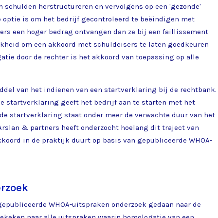
 schulden herstructureren en vervolgens op een 'gezonde'
e optie is om het bedrijf gecontroleerd te beëindigen met
ers een hoger bedrag ontvangen dan ze bij een faillissement
jkheid om een akkoord met schuldeisers te laten goedkeuren
atie door de rechter is het akkoord van toepassing op alle
del van het indienen van een startverklaring bij de rechtbank.
e startverklaring geeft het bedrijf aan te starten met het
de startverklaring staat onder meer de verwachte duur van het
rslan & partners heeft onderzocht hoelang dit traject van
kkoord in de praktijk duurt op basis van gepubliceerde WHOA-
erzoek
e gepubliceerde WHOA-uitspraken onderzoek gedaan naar de
 gekeken naar alle uitspraken waarin homologatie van een