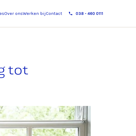
es
Over ons
Werken bij
Contact
038 - 460 0111
g tot