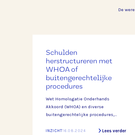
De were
Schulden
herstructureren met
WHOA of
buitengerechtelijke
procedures
Wet Homologatie Onderhands
Akkoord (WHOA) en diverse
buitengerechtelijke procedures,
zoals de kwijtscheldingsregelingen
bij de Belastingdienst en het UWV,
Lees verder
INZICHT
16.08.2024