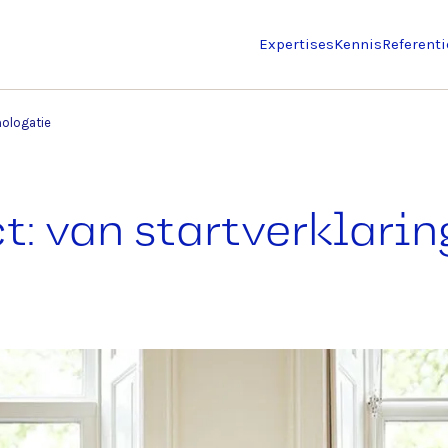
Expertises
Kennis
Referenti
mologatie
 van startverklarin