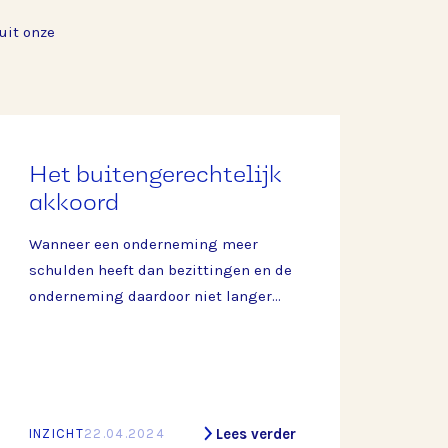
uit onze
Het buitengerechtelijk
akkoord
Wanneer een onderneming meer
schulden heeft dan bezittingen en de
onderneming daardoor niet langer
aan haar (financiële) verplichtingen
kan voldoen, sta je als ondernemer
voor een keuze: doorgaan of stoppen.
Als je er als ondernemer voor kiest
om te stoppen met de onderneming,
Lees verder
INZICHT
22.04.2024