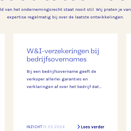
ld van het ondernemingsrecht staat nooit stil. Wij praten je van
expertise regelmatig bij over de laatste ontwikkelingen.
W&I-verzekeringen bij
bedrijfsovernames
Bij een bedrijfsovername geeft de
verkoper allerlei garanties en
verklaringen af over het bedrijf dat
wordt verkocht. Hij garandeert
bijvoorbeeld dat de jaarrekeningen
een juist beeld geven van het bedrijf
en vrijwaart de koper voor eventuele
belastingclaims uit het verleden. De
Lees verder
INZICHT
15.05.2024