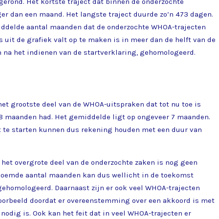
gerond. Het kortste traject dat binnen de onderzochte
ger dan een maand. Het langste traject duurde zo’n 473 dagen.
iddelde aantal maanden dat de onderzochte WHOA-trajecten
 uit de grafiek valt op te maken is in meer dan de helft van de
na het indienen van de startverklaring, gehomologeerd.
het grootste deel van de WHOA-uitspraken dat tot nu toe is
 8 maanden had. Het gemiddelde ligt op ongeveer 7 maanden.
t te starten kunnen dus rekening houden met een duur van
 het overgrote deel van de onderzochte zaken is nog geen
noemde aantal maanden kan dus wellicht in de toekomst
ehomologeerd. Daarnaast zijn er ook veel WHOA-trajecten
oorbeeld doordat er overeenstemming over een akkoord is met
nodig is. Ook kan het feit dat in veel WHOA-trajecten er