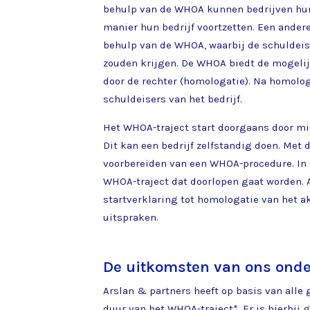
behulp van de WHOA kunnen bedrijven hun
manier hun bedrijf voortzetten. Een ander
behulp van de WHOA, waarbij de schuldeis
zouden krijgen. De WHOA biedt de mogeli
door de rechter (homologatie). Na homolog
schuldeisers van het bedrijf.
Het WHOA-traject start doorgaans door mid
Dit kan een bedrijf zelfstandig doen. Met d
voorbereiden van een WHOA-procedure. In 
WHOA-traject dat doorlopen gaat worden. A
startverklaring tot homologatie van het a
uitspraken.
De uitkomsten van ons ond
Arslan & partners heeft op basis van all
duur van het WHOA-traject*. Er is hierbij