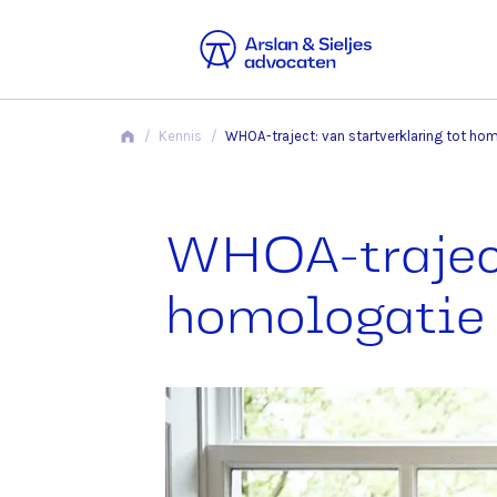
/
Kennis
/
WHOA-traject: van startverklaring tot ho
WHOA-traject:
homologatie