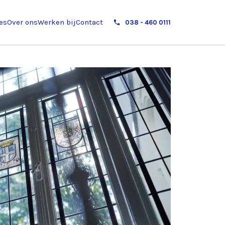
es
Over ons
Werken bij
Contact
038 - 460 0111