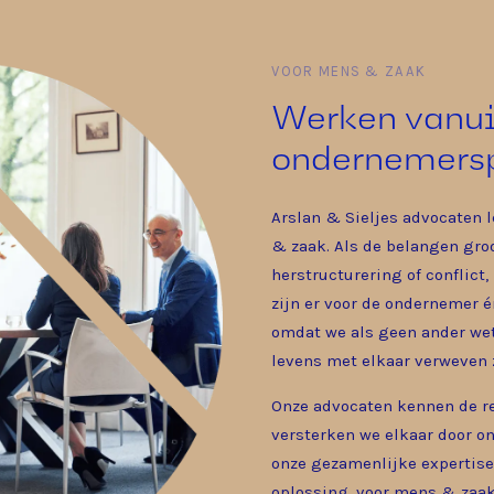
VOOR MENS & ZAAK
Werken vanui
ondernemersp
Arslan & Sieljes advocaten l
& zaak. Als de belangen groo
herstructurering of conflict,
zijn er voor de ondernemer 
omdat we als geen ander wet
levens met elkaar verweven z
Onze advocaten kennen de re
versterken we elkaar door o
onze gezamenlijke expertise
oplossing, voor mens & zaak