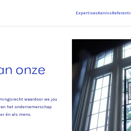
Expertises
Kennis
Referenti
an onze
emingsrecht waardoor we jou
e van het ondernemerschap
er én als mens.