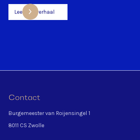
taal en constante
Lees het verhaal
eerlijkheid."
Lees het verhaal
Contact
Burgemeester van Roijensingel 1
8011 CS Zwolle