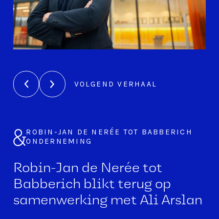
VOLGEND VERHAAL
VOLGEND VERHAAL
ROBIN-JAN DE NERÉE TOT BABBERICH
ARIE & ANNETTE VAN VLIET
ONDERNEMING
EIGENAREN
Robin-Jan de Nerée tot
"De kracht van Arslan &
Babberich blikt terug op
partners advocaten is de
samenwerking met Ali Arslan
combinatie van een
luisterend oor, kraakheldere