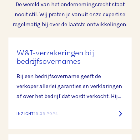
De wereld van het ondernemingsrecht staat
nooit stil. Wij praten je vanuit onze expertise
regelmatig bij over de laatste ontwikkelingen.
W&I-verzekeringen bij
bedrijfsovernames
Bij een bedrijfsovername geeft de
verkoper allerlei garanties en verklaringen
af over het bedrijf dat wordt verkocht. Hij
garandeert bijvoorbeeld dat de
INZICHT
15.05.2024
jaarrekeningen een juist beeld geven van
het bedrijf en vrijwaart de koper voor
eventuele belastingclaims uit het