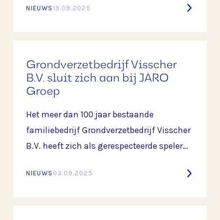
NIEUWS
19.09.2025
en maatwerkoplossingen voor de bouw-
en industriesector. Sinds de oprichting in
1996 door Bert Egberts heeft BKAlu zich
ontwikkeld tot een onderneming die
Grondverzetbedrijf Visscher
vakmanschap, innovatie en kwaliteit
B.V. sluit zich aan bij JARO
Groep
combineert.
Het meer dan 100 jaar bestaande
familiebedrijf Grondverzetbedrijf Visscher
B.V. heeft zich als gerespecteerde speler
ontwikkeld in de wereld van grondverzet
NIEUWS
03.09.2025
en civiele techniek.