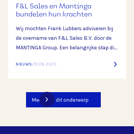
F&L Sales en Mantinga
bundelen hun krachten
Wij mochten Frank Lubbers adviseren bij
de overname van F&L Sales B.V. door de
MANTINGA Group. Een belangrijke stap die
de langdurige samenwerking tussen
NIEUWS
29.08.2025
beide partijen verder versterkt en een
mooie basis legt voor de toekomst.
Meer over dit onderwerp