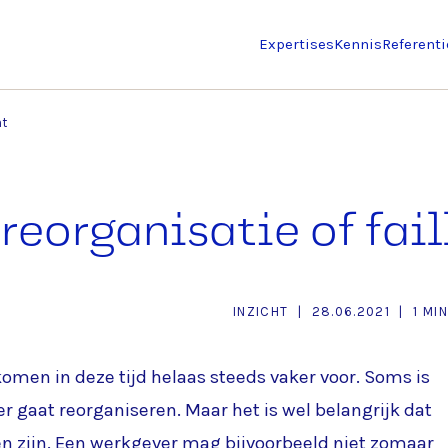
Expertises
Kennis
Referenti
nt
reorganisatie of fai
INZICHT
|
28.06.2021
|
1 MIN
omen in deze tijd helaas steeds vaker voor. Soms is
r gaat reorganiseren. Maar het is wel belangrijk dat
en zijn. Een werkgever mag bijvoorbeeld niet zomaar