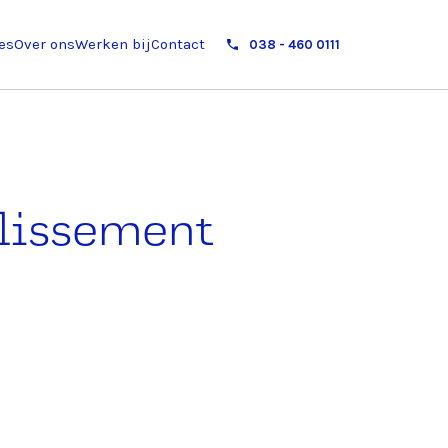
es
Over ons
Werken bij
Contact
038 - 460 0111
llissement