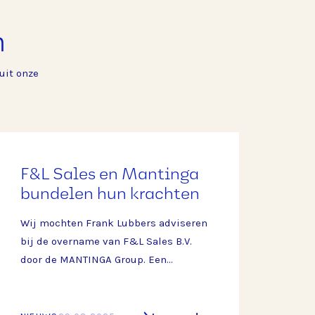
n
uit onze
F&L Sales en Mantinga
bundelen hun krachten
Wij mochten Frank Lubbers adviseren
bij de overname van F&L Sales B.V.
door de MANTINGA Group. Een
belangrijke stap die de langdurige
samenwerking tussen beide partijen
verder versterkt en een mooie basis