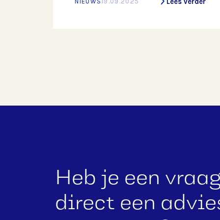
Lees verder
NIEUWS
19.09.2025
en industriesector. Sinds de
oprichting in 1996 door Bert Egberts
heeft BKAlu zich ontwikkeld tot een
onderneming die vakmanschap,
innovatie en kwaliteit combineert.
Heb je een vraag 
direct een advi