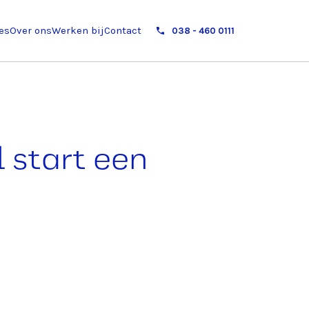
es
Over ons
Werken bij
Contact
038 - 460 0111
 start een