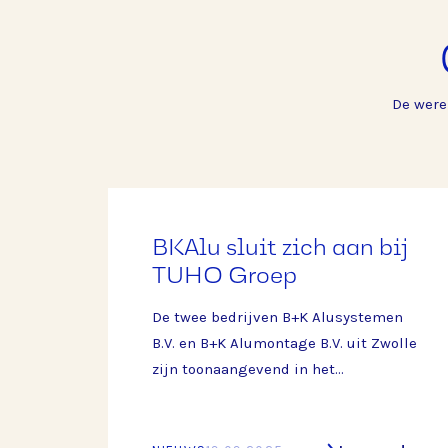
De were
BKAlu sluit zich aan bij
TUHO Groep
De twee bedrijven B+K Alusystemen
B.V. en B+K Alumontage B.V. uit Zwolle
zijn toonaangevend in het
produceren, leveren en monteren van
aluminium constructies en
maatwerkoplossingen voor de bouw-