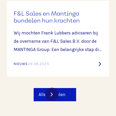
F&L Sales en Mantinga
bundelen hun krachten
Wij mochten Frank Lubbers adviseren bij
de overname van F&L Sales B.V. door de
MANTINGA Group. Een belangrijke stap die
de langdurige samenwerking tussen
NIEUWS
29.08.2025
beide partijen verder versterkt en een
mooie basis legt voor de toekomst.
Alle artikelen