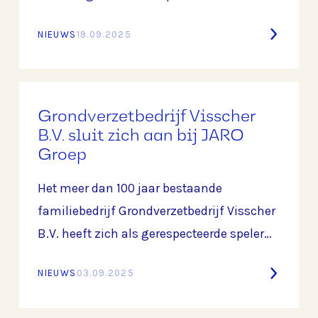
en monteren van aluminium constructies
NIEUWS
19.09.2025
en maatwerkoplossingen voor de bouw-
en industriesector. Sinds de oprichting in
1996 door Bert Egberts heeft BKAlu zich
ontwikkeld tot een onderneming die
Grondverzetbedrijf Visscher
vakmanschap, innovatie en kwaliteit
B.V. sluit zich aan bij JARO
Groep
combineert.
Het meer dan 100 jaar bestaande
familiebedrijf Grondverzetbedrijf Visscher
B.V. heeft zich als gerespecteerde speler
ontwikkeld in de wereld van grondverzet
NIEUWS
03.09.2025
en civiele techniek.