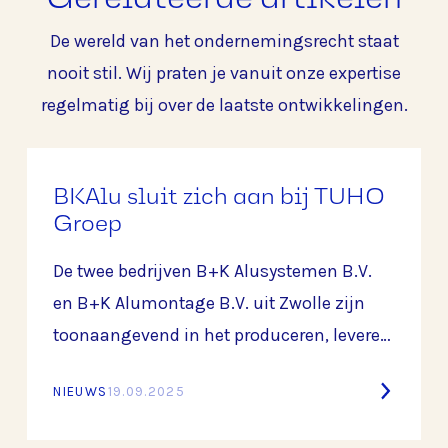
De wereld van het ondernemingsrecht staat
nooit stil. Wij praten je vanuit onze expertise
regelmatig bij over de laatste ontwikkelingen.
BKAlu sluit zich aan bij TUHO
Groep
De twee bedrijven B+K Alusystemen B.V.
en B+K Alumontage B.V. uit Zwolle zijn
toonaangevend in het produceren, leveren
en monteren van aluminium constructies
NIEUWS
19.09.2025
en maatwerkoplossingen voor de bouw-
en industriesector. Sinds de oprichting in