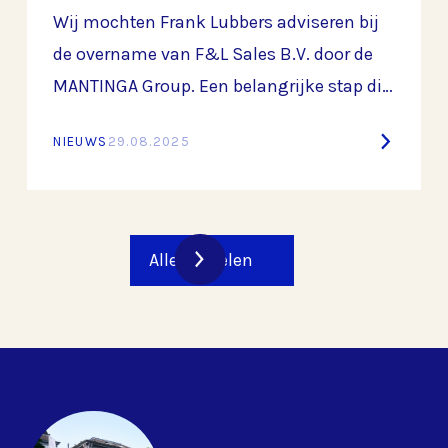
Wij mochten Frank Lubbers adviseren bij
de overname van F&L Sales B.V. door de
MANTINGA Group. Een belangrijke stap die
de langdurige samenwerking tussen
NIEUWS
29.08.2025
beide partijen verder versterkt en een
mooie basis legt voor de toekomst.
Alle artikelen