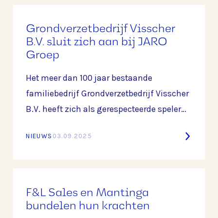
1996 door Bert Egberts heeft BKAlu zich
ontwikkeld tot een onderneming die
Grondverzetbedrijf Visscher
vakmanschap, innovatie en kwaliteit
B.V. sluit zich aan bij JARO
Groep
combineert.
Het meer dan 100 jaar bestaande
familiebedrijf Grondverzetbedrijf Visscher
B.V. heeft zich als gerespecteerde speler
ontwikkeld in de wereld van grondverzet
NIEUWS
03.09.2025
en civiele techniek.
F&L Sales en Mantinga
bundelen hun krachten