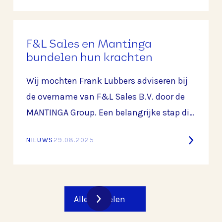
F&L Sales en Mantinga
bundelen hun krachten
Wij mochten Frank Lubbers adviseren bij
de overname van F&L Sales B.V. door de
MANTINGA Group. Een belangrijke stap die
de langdurige samenwerking tussen
NIEUWS
29.08.2025
beide partijen verder versterkt en een
mooie basis legt voor de toekomst.
Alle artikelen