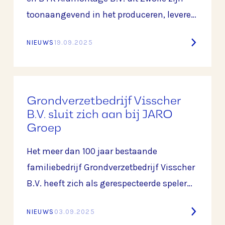
toonaangevend in het produceren, leveren
en monteren van aluminium constructies
NIEUWS
19.09.2025
en maatwerkoplossingen voor de bouw-
en industriesector. Sinds de oprichting in
1996 door Bert Egberts heeft BKAlu zich
ontwikkeld tot een onderneming die
Grondverzetbedrijf Visscher
vakmanschap, innovatie en kwaliteit
B.V. sluit zich aan bij JARO
Groep
combineert.
Het meer dan 100 jaar bestaande
familiebedrijf Grondverzetbedrijf Visscher
B.V. heeft zich als gerespecteerde speler
ontwikkeld in de wereld van grondverzet
NIEUWS
03.09.2025
en civiele techniek.